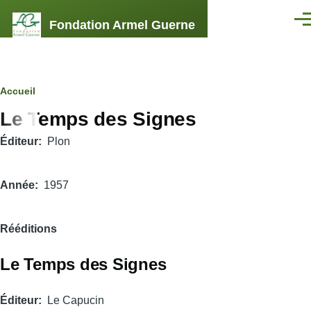
Aller au contenu principal
Fondation Armel Guerne
Men
Fil
Accueil
Le Temps des Signes
d'Ariane
Éditeur
Plon
Année
1957
Rééditions
Le Temps des Signes
Éditeur
Le Capucin