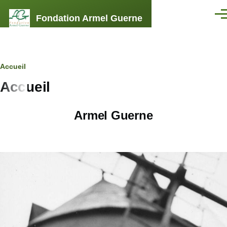
Aller au contenu principal
Fondation Armel Guerne
Men
Fil
Accueil
Accueil
d'Ariane
Armel Guerne