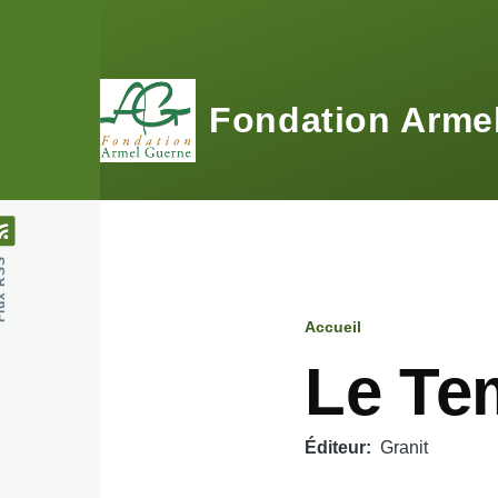
Aller au contenu principal
Fondation Arme
 RSS
Accueil
Fil
Le Te
d'Ariane
Éditeur
Granit