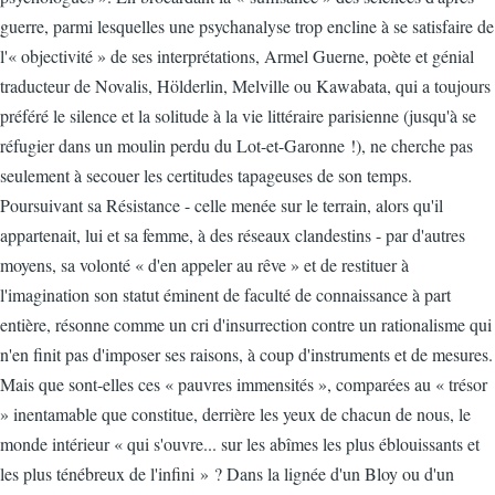
guerre, parmi lesquelles une psychanalyse trop encline à se satisfaire de
l'« objectivité » de ses interprétations, Armel Guerne, poète et génial
traducteur de Novalis, Hölderlin, Melville ou Kawabata, qui a toujours
préféré le silence et la solitude à la vie littéraire parisienne (jusqu'à se
réfugier dans un moulin perdu du Lot-et-Garonne !), ne cherche pas
seulement à secouer les certitudes tapageuses de son temps.
Poursuivant sa Résistance - celle menée sur le terrain, alors qu'il
appartenait, lui et sa femme, à des réseaux clandestins - par d'autres
moyens, sa volonté « d'en appeler au rêve » et de restituer à
l'imagination son statut éminent de faculté de connaissance à part
entière, résonne comme un cri d'insurrection contre un rationalisme qui
n'en finit pas d'imposer ses raisons, à coup d'instruments et de mesures.
Mais que sont-elles ces « pauvres immensités », comparées au « trésor
» inentamable que constitue, derrière les yeux de chacun de nous, le
monde intérieur « qui s'ouvre... sur les abîmes les plus éblouissants et
les plus ténébreux de l'infini » ? Dans la lignée d'un Bloy ou d'un