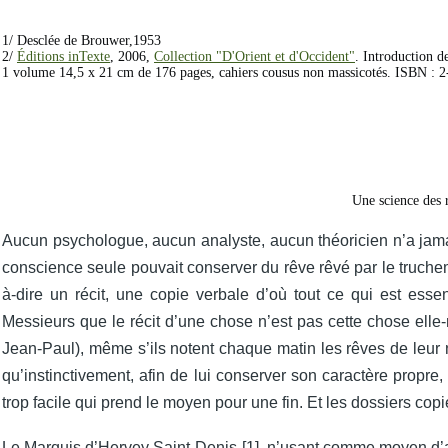
1/ Desclée de Brouwer,1953
2/ 
Éditions inTexte
, 2006, 
Collection "D'Orient et d'Occident"
. Introduction d
1 volume 14,5 x 21 cm de 176 pages, cahiers cousus non massicotés. ISBN : 
Une science des r
Aucun psychologue, aucun analyste, aucun théoricien n’a jamais 
conscience seule pouvait conserver du rêve rêvé par le truchem
à-dire un récit, une copie verbale d’où tout ce qui est essent
Messieurs que le récit d’une chose n’est pas cette chose elle-
Jean-Paul), même s’ils notent chaque matin les rêves de leur nu
qu’instinctivement, afin de lui conserver son caractère propre, 
trop facile qui prend le moyen pour une fin. Et les dossiers copie
Le Marquis d’Hervey Saint-Denis [1], n’usant comme moyen d’ap