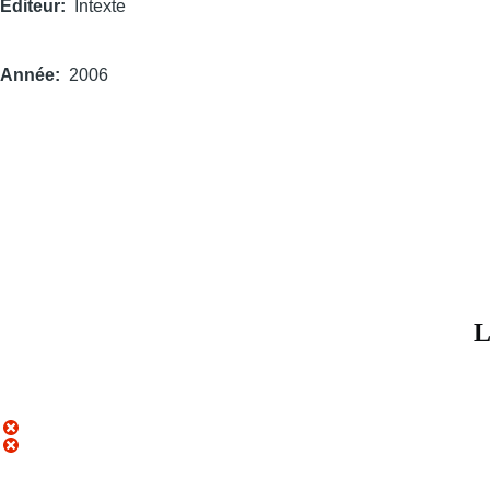
Éditeur
Intexte
Année
2006
L