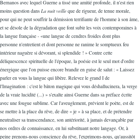
Bernanos avec lequel Guerne a tissé une amitié profonde, il n'est rien
moins question dans
La nuit veille
que de rigueur, de tenue morale,
pour qui ne peut souffrir la démission terrifiante de l'homme à son âme,
et se désole de la dégradation que font subir les voix contemporaines à
la langue française - «une langue de cendres froides dont plus
personne n'entretient et dont personne ne ranime le somptueux feu
intérieur naguère si dévorant, si splendide ! » Contre cette
déliquescence spirituelle de l'époque, la poésie est le seul mot d'ordre
énergique que l'on puisse encore brandir en guise de salut : « Laissez
parler en vous la langue qui libère. Relevez le grand I de
l'Imagination : c'est le bâton magique qui vous déshallucinera, la verge
de la vraie lucidité (...) » s'exalte ainsi Guerne dans sa préface écrite
avec une fougue sublime. Car l'aveuglement, prévient le poète, est de
se mettre à la place du rêve, de dire « je » à sa place, et de prétendre
neutraliser sa transcendance, son antériorité, à jamais devançable par
nos ordres de connaissance, en lui substituant notre langage. Or, à
peine prenons-nous conscience du rêve, l'exprimons-nous, qu'aussitôt