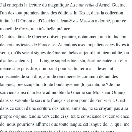
J'ai entrepris la lecture du magnifique
La nuit veille
d'Armel Guerne,
l'un des tout premiers titres des éditions In Texte, dans la collection
intitulée D'Orient et d'Occident. Jean-Yves Masson a donné, pour ce
recueil de rêves, une très belle préface.
D'autres titres de Guerne doivent paraître, notamment une traduction
de certains textes de Paracelse. Attendons avec impatience ces livres à
venir, qu'ils soient signés de Guerne, hélas aujourd'hui bien oublié, ou
d'autres auteurs. […] Langue superbe bien sûr, écriture entée sur elle-
même si je puis dire, non point pour s'admirer mais, devenant
consciente de son dire, afin de rémunérer le commun défaut des
langues, préoccupation toute boutangienne (logocratique ? Je me
souviens ainsi d'un texte admirable de Guerne sur Monsieur Ouine)
dans sa volonté de servir le français et non point de s'en servir. C'est
dans ce souci d'une écriture désireuse, aimante, ne se croyant pas à sa
propre origine, tendue vers celle-ci (si toute conscience est conscience
de, nous pourrions affirmer que toute langue est langue de...), qu'il me
faut chercher non pas tant la clef des songes que celle de cette