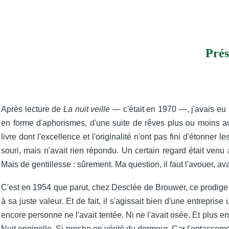
Prés
Après lecture de
La nuit veille
— c'était en 1970 —, j'avais eu l
en forme d'aphorismes, d'une suite de rêves plus ou moins aut
livre dont l'excellence et l'originalité n'ont pas fini d'étonner 
souri, mais n'avait rien répondu. Un certain regard était ven
Mais de gentillesse : sûrement. Ma question, il faut l'avouer, avai
C'est en 1954 que parut, chez Desclée de Brouwer, ce prodige d'
à sa juste valeur. Et de fait, il s'agissait bien d'une entrep
encore personne ne l'avait tentée. Ni ne l'avait osée. Et plus e
Nuit originelle. Si proche en vérité du dormeur. Car l'entas