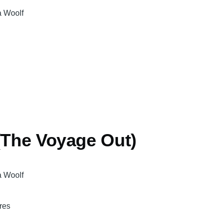
a Woolf
(The Voyage Out)
a Woolf
tres