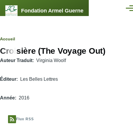
Aller au contenu principal
Fondation Armel Guerne
Men
Fil
Accueil
Croisière (The Voyage Out)
d'Ariane
Auteur Traduit
Virginia Woolf
Éditeur
Les Belles Lettres
Année
2016
Flux RSS