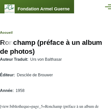
Aller au contenu principal
Fondation Armel Guerne
Men
Fil
Accueil
Ronchamp (préface à un album
d'Ariane
de photos)
Auteur Traduit
Urs von Balthasar
Éditeur
Desclée de Brouwer
Année
1958
[view:bibliotheque=page_5=Ronchamp (préface à un album de