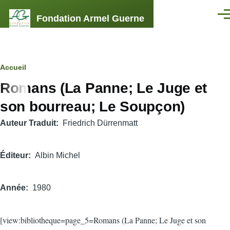
Aller au contenu principal
Fondation Armel Guerne
Men
Fil
Accueil
Romans (La Panne; Le Juge et
d'Ariane
son bourreau; Le Soupçon)
Auteur Traduit
Friedrich Dürrenmatt
Éditeur
Albin Michel
Année
1980
[view:bibliotheque=page_5=Romans (La Panne; Le Juge et son