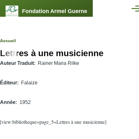
Aller au contenu principal
Fondation Armel Guerne
Men
Fil
Accueil
Lettres à une musicienne
d'Ariane
Auteur Traduit
Rainer Maria Rilke
Éditeur
Falaize
Année
1952
[view:bibliotheque=page_5=Lettres à une musicienne]