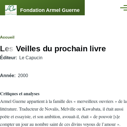
Aller au contenu principal
Fondation Armel Guerne
Men
Fil
Accueil
Les Veilles du prochain livre
d'Ariane
Éditeur
Le Capucin
Année
2000
Critiques et analyses
Armel Guerne appartient à la famille des « merveilleux ouvriers » de la
littérature. Traducteur de Novalis, Melville ou Kawabata, il était aussi
poète et essayiste, et son ambition, avouait-il, était « de pouvoir [s]e
compter un jour au nombre saint de ces divins voyous de l’amour ».