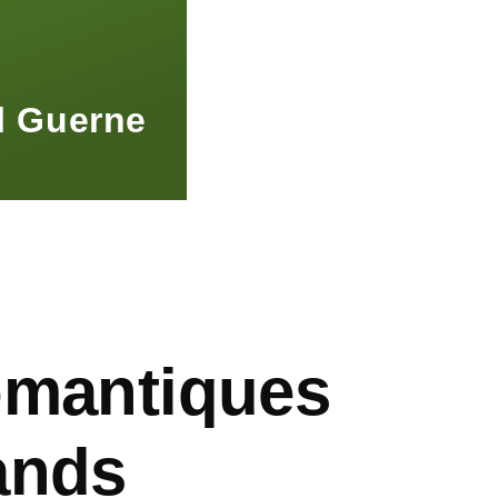
l Guerne
omantiques
ands