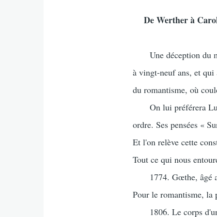
De Werther à Caro
Une déception du même 
à vingt-neuf ans, et qui
du romantisme, où coule
On lui préférera Ludw
ordre. Ses pensées « Sur
Et l'on relève cette con
Tout ce qui nous entoure
1774. Gœthe, âgé alors
Pour le romantisme, la 
1806. Le corps d'une je