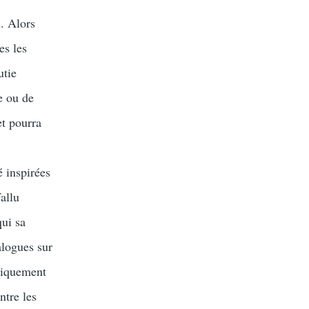
. Alors
es les
utie
te ou de
et pourra
 inspirées
allu
qui sa
alogues sur
uniquement
ntre les