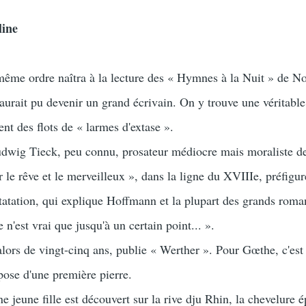
line
ordre naîtra à la lecture des « Hymnes à la Nuit » de No
 aurait pu devenir un grand écrivain. On y trouve une véritable
nt des flots de « larmes d'extase ».
ig Tieck, peu connu, prosateur médiocre mais moraliste d
 le rêve et le merveilleux », dans la ligne du XVIIIe, préfigu
statation, qui explique Hoffmann et la plupart des grands roma
 n'est vrai que jusqu'à un certain point... ».
 de vingt-cinq ans, publie « Werther ». Pour Gœthe, c'est l
pose d'une première pierre.
une fille est découvert sur la rive dju Rhin, la chevelure é