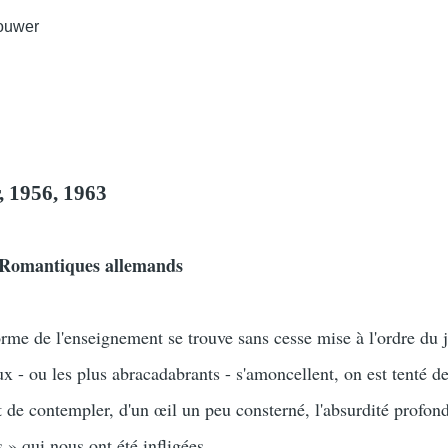
ouwer
, 1956, 1963
s Romantiques allemands
rme de l'enseignement se trouve sans cesse mise à l'ordre du j
ux - ou les plus abracadabrants - s'amoncellent, on est tenté de
et de contempler, d'un œil un peu consterné, l'absurdité profon
s » qui nous ont été infligées.