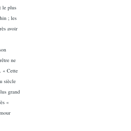
 le plus
hin ; les
rès avoir
s
son
rêtre ne
. « Cette
 siècle
plus grand
rès «
amour