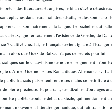
écis des littératures étrangères, le bilan s'avère désastreux
 sont épluchés dans leurs moindres détails, seules sont survolé
n apprend - si sommairement - la langue. Le bachelier qui balb
st pas curieux, ignorer totalement l'existence de Goethe, de Dan
e ? Cultivé chez lui, le Français devient ignare à l'étranger 
mann alors que Guez de Balzac n'a pas de secrets pour lui.
liques sur le chauvinisme de notre enseignement m'ont été
hologie d'Armel Guerne : « Les Romantiques Allemands ». Il a f
e public français puisse tenir entre ses mains ce petit livre à 
r de pierre précieuse. Et pourtant, des dizaines d'ouvrages an
s ont été publiés depuis le début du siècle, qui mentionnent 
 étonnant mouvement littéraire germanique, qui fait transition e