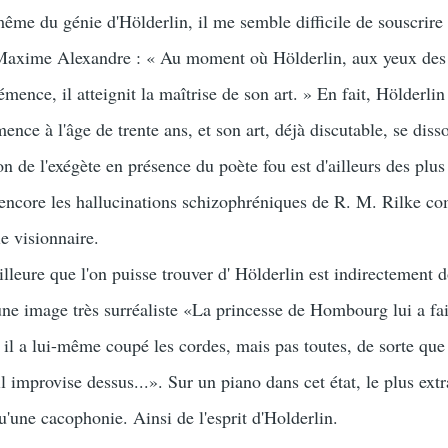
 du génie d'Hölderlin, il me semble difficile de souscrire 
s Maxime Alexandre : « Au moment où Hölderlin, aux yeux de
mence, il atteignit la maîtrise de son art. » En fait, Hölderlin 
nce à l'âge de trente ans, et son art, déjà discutable, se disso
on de l'exégète en présence du poète fou est d'ailleurs des plu
 encore les hallucinations schizophréniques de R. M. Rilke c
e visionnaire.
ure que l'on puisse trouver d' Hölderlin est indirectement 
ne image très surréaliste «La princesse de Hombourg lui a fai
 il a lui-même coupé les cordes, mais pas toutes, de sorte que
il improvise dessus...». Sur un piano dans cet état, le plus ext
u'une cacophonie. Ainsi de l'esprit d'Holderlin.