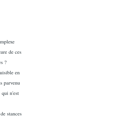
omplexe
ture de ces
es ?
uisible en
as parvenu
 qui n'est
 de stances