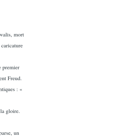
valis, mort
 caricature
e premier
rent Freud.
ntiques : «
a gloire.
parse, un