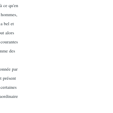
à ce qu'en
s hommes,
a bel et
ut alors
s courantes
omme des
donnée par
t présent
 certaines
raordinaire