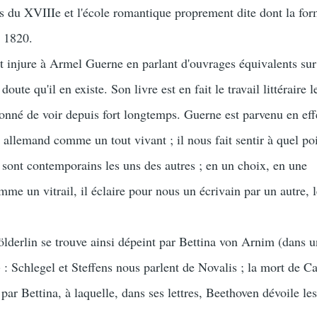
s du XVIIIe et l'école romantique proprement dite dont la for
s 1820.
injure à Armel Guerne en parlant d'ouvrages équivalents sur
oute qu'il en existe. Son livre est en fait le travail littéraire l
é donné de voir depuis fort longtemps. Guerne est parvenu en eff
allemand comme un tout vivant ; il nous fait sentir à quel poi
 sont contemporains les uns des autres ; en un choix, en une
me un vitrail, il éclaire pour nous un écrivain par un autre, l
lin se trouve ainsi dépeint par Bettina von Arnim (dans un
: Schlegel et Steffens nous parlent de Novalis ; la mort de Ca
ar Bettina, à laquelle, dans ses lettres, Beethoven dévoile les