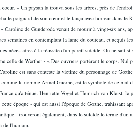
 coeur. « Un paysan la trouva sous les arbres, près de l'endroit
acha le poignard de son cœur et le lança avec horreur dans le R
r. » Caroline de Gunderode venait de mourir à vingt-six ans, ap
es semaines en contemplant la lame du couteau, et acquis le
s nécessaires à la réussite d'un pareil suicide. On ne sait si 
me celle de Werther - « Des ouvriers portèrent le corps. Nul p
Caroline est sans conteste la victime du personnage de Gœthe
, comme la nomme Armel Guerne, est le symbole de ce mal du
France qu'atténué. Henriette Vogel et Heinrich von Kleist, le 
cette époque - qui est aussi l'époque de Gœthe, trahissant ap
ntique - trouveront également, dans le suicide le terme d'un 
à de l'humain.