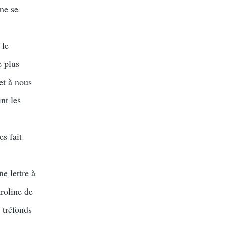
me se
 le
e plus
et à nous
nt les
es fait
e lettre à
roline de
 tréfonds