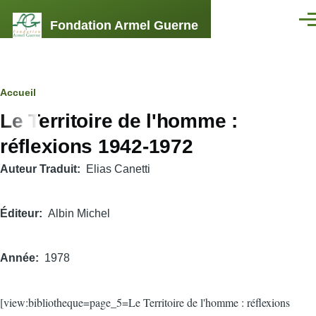
Aller au contenu principal
Fondation Armel Guerne
Men
Fil
Accueil
Le Territoire de l'homme :
d'Ariane
réflexions 1942-1972
Auteur Traduit
Elias Canetti
Éditeur
Albin Michel
Année
1978
[view:bibliotheque=page_5=Le Territoire de l'homme : réflexions