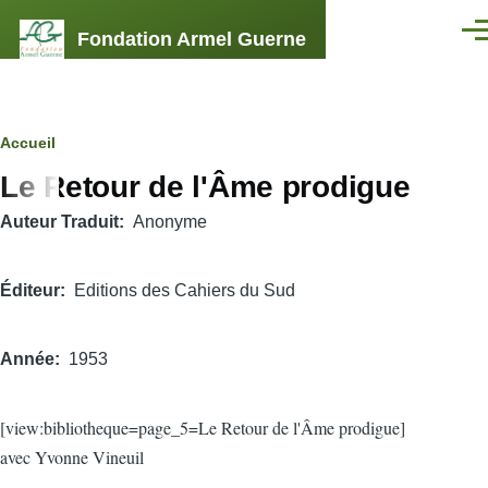
Aller au contenu principal
Fondation Armel Guerne
Men
Fil
Accueil
Le Retour de l'Âme prodigue
d'Ariane
Auteur Traduit
Anonyme
Éditeur
Editions des Cahiers du Sud
Année
1953
[view:bibliotheque=page_5=Le Retour de l'Âme prodigue]
avec Yvonne Vineuil