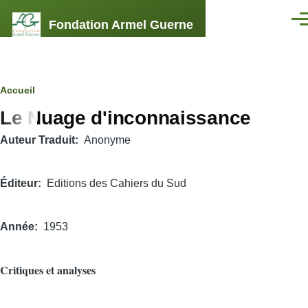
Aller au contenu principal
Fondation Armel Guerne
Men
Fil
Accueil
Le Nuage d'inconnaissance
d'Ariane
Auteur Traduit
Anonyme
Éditeur
Editions des Cahiers du Sud
Année
1953
Critiques et analyses