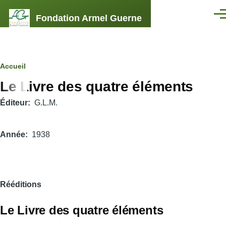
Aller au contenu principal
Fondation Armel Guerne
Men
Fil
Accueil
Le Livre des quatre éléments
d'Ariane
Éditeur
G.L.M.
Année
1938
Rééditions
Le Livre des quatre éléments