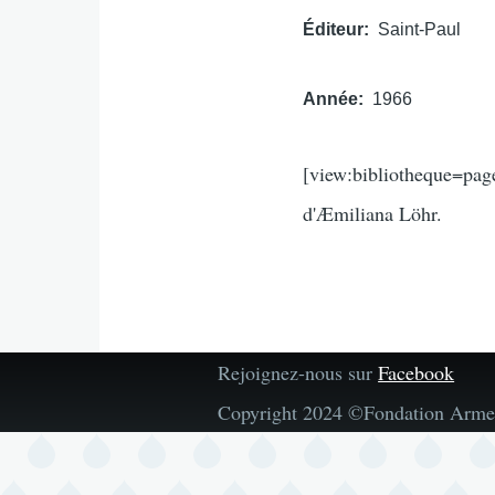
Éditeur
Saint-Paul
Année
1966
[view:bibliotheque=pag
d'Æmiliana Löhr.
Rejoignez-nous sur
Facebook
Copyright 2024 ©Fondation Arme