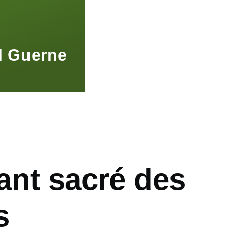
l Guerne
ant sacré des
s