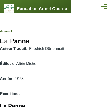
Aller au contenu principal
Fondation Armel Guerne
Men
Fil
Accueil
La Panne
d'Ariane
Auteur Traduit
Friedrich Dürrenmatt
Éditeur
Albin Michel
Année
1958
Rééditions
La Panne