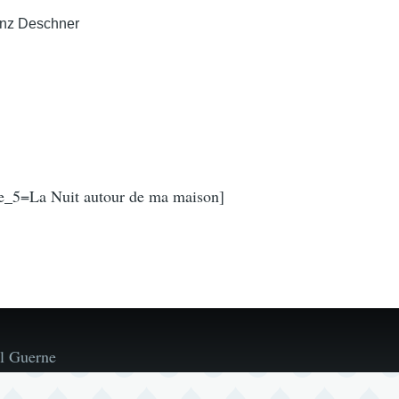
inz Deschner
e_5=La Nuit autour de ma maison]
l Guerne