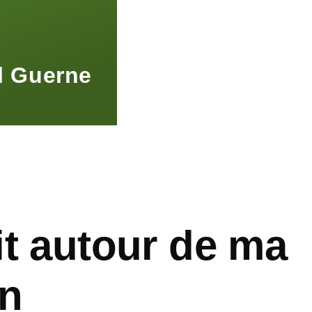
l Guerne
it autour de ma
n