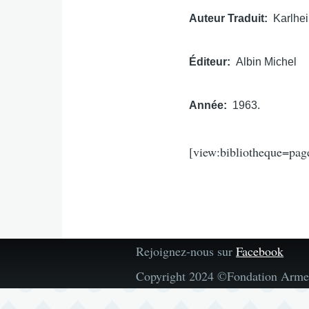
Auteur Traduit
Karlhe
Éditeur
Albin Michel
Année
1963.
[view:bibliotheque=pag
Rejoignez-nous sur
Facebook
Copyright 2024 ©Fondation Arme