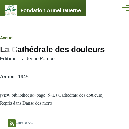
Aller au contenu principal
Fondation Armel Guerne
Men
Fil
Accueil
La Cathédrale des douleurs
d'Ariane
Éditeur
La Jeune Parque
Année
1945
[view:bibliotheque=page_5=La Cathédrale des douleurs]
Repris dans Danse des morts
Flux RSS