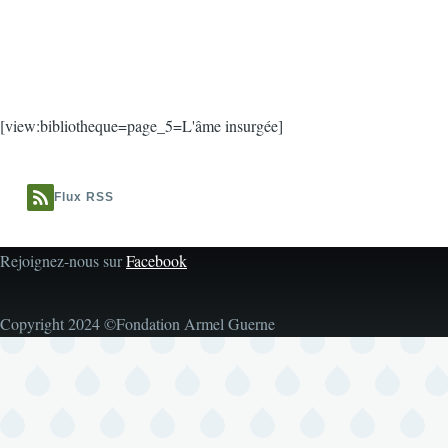
[view:bibliotheque=page_5=L'âme insurgée]
Flux RSS
Rejoignez-nous sur
Facebook
Copyright 2024 ©Fondation Armel Guerne