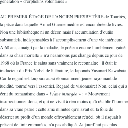
génération « d’orphelins volontaires ».
AU PREMIER ÉTAGE DE L’ANCIEN PRESBYTÈRE de Tourtrès,
la pièce dans laquelle Armel Guerne médite est encombrée de livres.
Non une bibliothèque ni un décor, mais l’accumulation d’outils
substantiels, indispensables à l’accomplissement d’une vie intérieure.
A 68 ans, amaigri par la maladie, le poète « encore humblement gainé
dans sa chair mortelle » n’a néanmoins pas changé depuis ce jour de
1968 où la France le salua sans vraiment le reconnaître : il était le
traducteur du Prix Nobel de littérature, le Japonais Yasunari Kawabata.
Car le regard est toujours aussi étonnamment jeune, rayonnant de
lucidité, tourné vers l’essentiel. Regard de visionnaire! Non, celui qui a
écrit du romantisme dans «
l’Âme insurgée
» : « Mouvement
insurrectionnel donc, et qui ne visait à rien moins qu’à rétablir l’homme
dans sa vraie patrie : cette âme illimitée qu’il avait eu la folie de
déserter au profit d’un monde effroyablement rétréci, où il risquait à
présent de finir emmuré », n’a pas abdiqué. Aujourd’hui pas plus