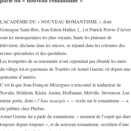
parle du « nouveau romantisme »
L’ACADÉMIE DU « NOUVEAU ROMANTISME », dont
Gonzague Saint-Bris, Jean Edern-Hallier, [...] et Patrick Poivre d’Arvor
sont les mousquetaires les plus voyants, hante les plateaux de
télévision, déclame dans les micros, se répand dans les colonnes des
revues spécialisées et des quotidiens.
Les trompettes de sa renommée n’ont cependant pas ébranlé les murs
du village lot-et-garonnais de Tourtrès où Armel Guerne vit depuis une
quinzaine d’années.
C’est là que Jean-François Mézergues a rencontré le traducteur de
Novalis, Hölderin, Kleist, Arnim, Hoffmann, Melville, Stevenson. Lui-
même poète, dont «
l’Âme insurgée
» — écrits sur le romantisme — a
été publiée chez Phébus.
Armel Guerne lui a parlé du romantisme, « moment de l’esprit qui dure
toujours depuis toujours », et du nouveau romantisme, sécrétion d’une