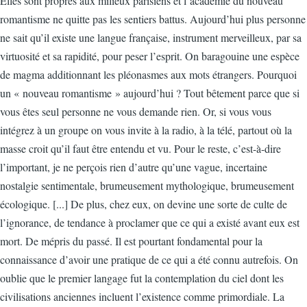
Elles sont propres aux milieux parisiens et l’académie du nouveau
romantisme ne quitte pas les sentiers battus. Aujourd’hui plus personne
ne sait qu’il existe une langue française, instrument merveilleux, par sa
virtuosité et sa rapidité, pour peser l’esprit. On baragouine une espèce
de magma additionnant les pléonasmes aux mots étrangers. Pourquoi
un « nouveau romantisme » aujourd’hui ? Tout bêtement parce que si
vous êtes seul personne ne vous demande rien. Or, si vous vous
intégrez à un groupe on vous invite à la radio, à la télé, partout où la
masse croit qu’il faut être entendu et vu. Pour le reste, c’est-à-dire
l’important, je ne perçois rien d’autre qu’une vague, incertaine
nostalgie sentimentale, brumeusement mythologique, brumeusement
écologique. [...] De plus, chez eux, on devine une sorte de culte de
l’ignorance, de tendance à proclamer que ce qui a existé avant eux est
mort. De mépris du passé. Il est pourtant fondamental pour la
connaissance d’avoir une pratique de ce qui a été connu autrefois. On
oublie que le premier langage fut la contemplation du ciel dont les
civilisations anciennes incluent l’existence comme primordiale. La