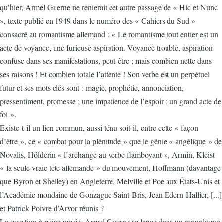
qu’hier, Armel Guerne ne renierait cet autre passage de « Hic et Nunc
», texte publié en 1949 dans le numéro des « Cahiers du Sud »
consacré au romantisme allemand : « Le romantisme tout entier est un
acte de voyance, une furieuse aspiration. Voyance trouble, aspiration
confuse dans ses manifestations, peut-être ; mais combien nette dans
ses raisons ! Et combien totale l’attente ! Son verbe est un perpétuel
futur et ses mots clés sont : magie, prophétie, annonciation,
pressentiment, promesse ; une impatience de l’espoir ; un grand acte de
foi ».
Existe-t-il un lien commun, aussi ténu soit-il, entre cette « façon
d’être », ce « combat pour la plénitude » que le génie « angélique » de
Novalis, Hölderin « l’archange au verbe flamboyant », Armin, Kleist
« la seule vraie tête allemande » du mouvement, Hoffmann (davantage
que Byron et Shelley) en Angleterre, Melville et Poe aux États-Unis et
l’Académie mondaine de Gonzague Saint-Bris, Jean Edern-Hallier, [...]
et Patrick Poivre d’Arvor réunis ?
La question à peine posée, Armel Guerne se lance dans un monologue