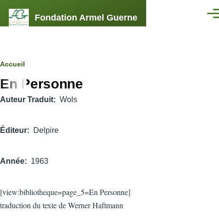
Aller au contenu principal
Fondation Armel Guerne
Men
Fil
Accueil
En Personne
d'Ariane
Auteur Traduit
Wols
Éditeur
Delpire
Année
1963
[view:bibliotheque=page_5=En Personne]
traduction du texte de Werner Haftmann