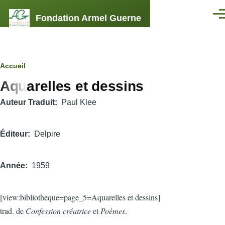
Aller au contenu principal
Fondation Armel Guerne
Men
Fil
Accueil
Aquarelles et dessins
d'Ariane
Auteur Traduit
Paul Klee
Éditeur
Delpire
Année
1959
[view:bibliotheque=page_5=Aquarelles et dessins]
trad. de
Confession créatrice
et
Poèmes
.